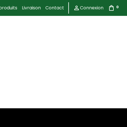
produits
Livraison
Contact
person_outline
Connexion
shopping_bag
0